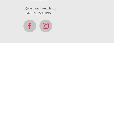
info
@
padajicihvezdy.cz
+420 720 538 896