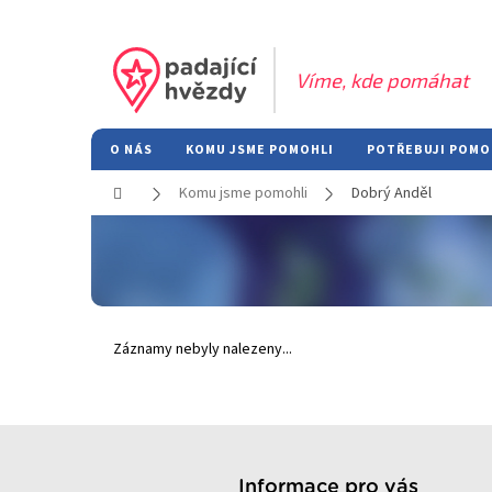
Přejít
na
obsah
O NÁS
KOMU JSME POMOHLI
POTŘEBUJI POMO
Domů
Komu jsme pomohli
Dobrý Anděl
Záznamy nebyly nalezeny...
Z
á
p
Informace pro vás