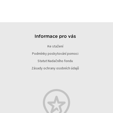
Z
á
p
Informace pro vás
a
Ke stažení
t
í
Podmínky poskytování pomoci
Statut Nadačního fondu
Zásady ochrany osobních údajů