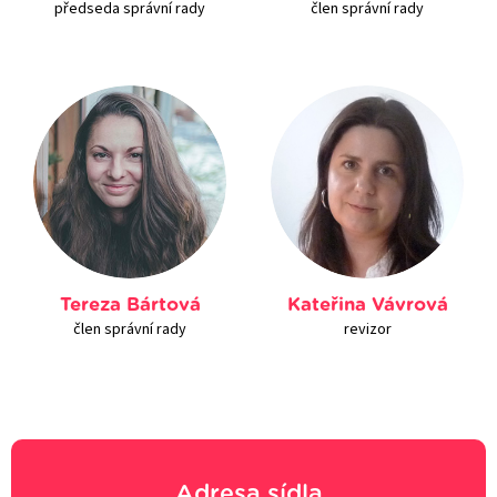
předseda správní rady
člen správní rady
Tereza Bártová
Kateřina Vávrová
člen správní rady
revizor
Adresa sídla