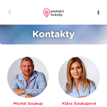
Přejít
na
obsah
Kontakty
Michal Soukup
Klára Soukupová