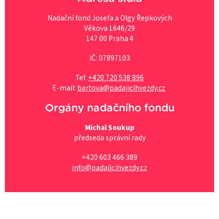
Nadační fond Josefa a Olgy Řepkových
Věkova 1646/29
147 00 Praha 4
IČ: 07897103
Tel:
+420 720 538 896
E-mail:
bartova@padajicihvezdy.cz
Orgány nadačního fondu
Michal Soukup
předseda správní rady
+420 603 466 389
info@padajicihvezdy.cz