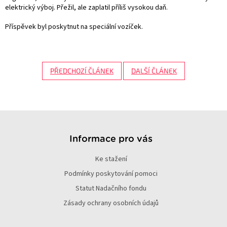
elektrický výboj. Přežil, ale zaplatil příliš vysokou daň.
Příspěvek byl poskytnut na speciální vozíček.
PŘEDCHOZÍ ČLÁNEK
DALŠÍ ČLÁNEK
Z
á
p
Informace pro vás
a
Ke stažení
t
í
Podmínky poskytování pomoci
Statut Nadačního fondu
Zásady ochrany osobních údajů