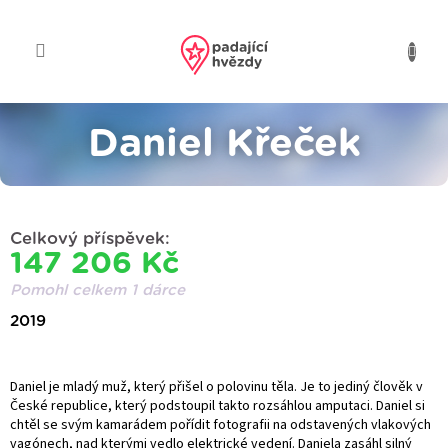
Přejít
na
obsah
Daniel Křeček
Celkový příspěvek:
147 206 Kč
Pomohl celkem 1 dárce
2019
Daniel je mladý muž, který přišel o polovinu těla. Je to jediný člověk v
České republice, který podstoupil takto rozsáhlou amputaci. Daniel si
chtěl se svým kamarádem pořídit fotografii na odstavených vlakových
vagónech, nad kterými vedlo elektrické vedení. Daniela zasáhl silný