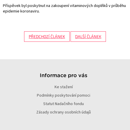
Příspěvek byl poskytnut na zakoupení vitaminových doplňků v průběhu
epidemie koronaviru.
PŘEDCHOZÍ ČLÁNEK
DALŠÍ ČLÁNEK
Z
á
p
Informace pro vás
a
Ke stažení
t
í
Podmínky poskytování pomoci
Statut Nadačního fondu
Zásady ochrany osobních údajů