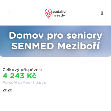
Přejít
na
obsah
Domov pro seniory
SENMED Meziboří
Celkový příspěvek:
4 243 Kč
Pomohl celkem 1 dárce
2020