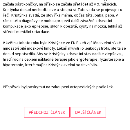
začala pást koníčky, na bříško se začala přetáčet až v 9. měsících.
Kristýnka dosud nechodí. Leze a stoupá si. Tato vada se projevuje i u
řeči. Kristýnka žvatlá, ze slov říká máma, občas táta, baba, papa. V
rámci této diagnózy se mohou projevit další závažné zdravotní
komplikace jako epilepsie, sklon k obezitě, cysty na mozku, lehká až
střední mentální retardace.
V květnu tohoto roku bylo Kristýnce ve FN Plzeň zjištěno velmi nízké
množství bílé mozkové hmoty. Lékaři mluvili i o leukodystrofii, ale ta se
dosud nepotvrdila. Aby se Kristýnky zdravotní stav nadále zlepšoval,
hradí rodina celkem nákladné terapie jako ergoterapie, fyzioterapie a
hipoterapie, které mají na Kristýnku velmi pozitivní vliv.
Příspěvek byl poskytnut na zakoupení ortopedických podložek.
PŘEDCHOZÍ ČLÁNEK
DALŠÍ ČLÁNEK