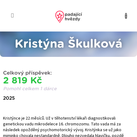
Přejít
na
obsah
Kristýna Škulková
Celkový příspěvek:
2 819 Kč
Pomohl celkem 1 dárce
2025
Kristýnce je 22 měsíců. Už v těhotenství lékaři diagnostikovali
genetickou vadu mikrodelece 16. chromozomu. Tato vada má za
následek opožděný psychomotorický vývoj. Kristýnka se už jako
miminko chovala nestandardně. Dlouho nezvedala hlavičku, pozdě