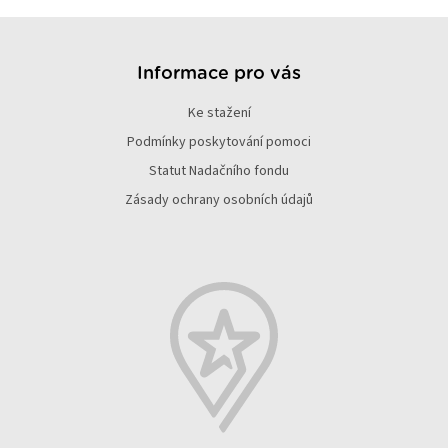
Z
á
p
Informace pro vás
a
Ke stažení
t
í
Podmínky poskytování pomoci
Statut Nadačního fondu
Zásady ochrany osobních údajů