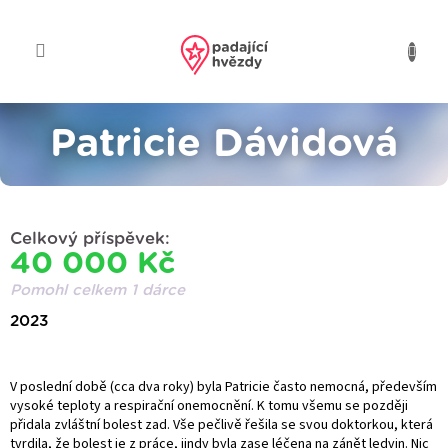
Přejít
na
obsah
Patricie Dávidová
Celkový příspěvek:
40 000 Kč
Pomohl celkem 1 dárce
2023
V poslední době (cca dva roky) byla Patricie často nemocná, především
vysoké teploty a respirační onemocnění. K tomu všemu se později
přidala zvláštní bolest zad. Vše pečlivě řešila se svou doktorkou, která
tvrdila, že bolest je z práce, jindy byla zase léčena na zánět ledvin. Nic