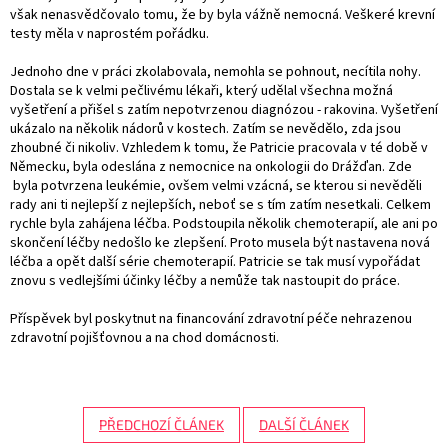
však nenasvědčovalo tomu, že by byla vážně nemocná. Veškeré krevní
testy měla v naprostém pořádku.
Jednoho dne v práci zkolabovala, nemohla se pohnout, necítila nohy.
Dostala se k velmi pečlivému lékaři, který udělal všechna možná
vyšetření a přišel s zatím nepotvrzenou diagnózou - rakovina. Vyšetření
ukázalo na několik nádorů v kostech. Zatím se nevědělo, zda jsou
zhoubné či nikoliv. Vzhledem k tomu, že Patricie pracovala v té době v
Německu, byla odeslána z nemocnice na onkologii do Drážďan. Zde
byla potvrzena leukémie, ovšem velmi vzácná, se kterou si nevěděli
rady ani ti nejlepší z nejlepších, neboť se s tím zatím nesetkali. Celkem
rychle byla zahájena léčba. Podstoupila několik chemoterapií, ale ani po
skončení léčby nedošlo ke zlepšení. Proto musela být nastavena nová
léčba a opět další série chemoterapií. Patricie se tak musí vypořádat
znovu s vedlejšími účinky léčby a nemůže tak nastoupit do práce.
Příspěvek byl poskytnut na financování zdravotní péče nehrazenou
zdravotní pojišťovnou a na chod domácnosti.
PŘEDCHOZÍ ČLÁNEK
DALŠÍ ČLÁNEK