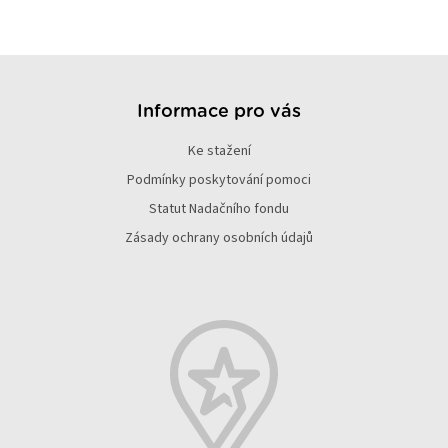
Z
á
p
Informace pro vás
a
Ke stažení
t
í
Podmínky poskytování pomoci
Statut Nadačního fondu
Zásady ochrany osobních údajů