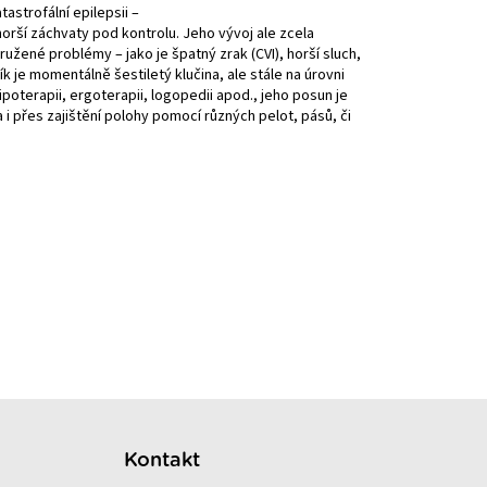
astrofální epilepsii –
orší záchvaty pod kontrolu. Jeho vývoj ale zcela
žené problémy – jako je špatný zrak (CVI), horší sluch,
 je momentálně šestiletý klučina, ale stále na úrovni
oterapii, ergoterapii, logopedii apod., jeho posun je
 i přes zajištění polohy pomocí různých pelot, pásů, či
Kontakt