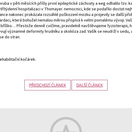
ba v pěti měsících přišly první epileptické záchvaty a eeg odhalilo tzv. kat
řítýdenní hospitalizaci v Thomayer. nemocnici, kde se podařilo dostat nejh
e nakonec prokázala rozsáhlé poškození mozku a projevily se další přidru
rdaci, která bohužel nemalou měrou přispívá k velmi pomalému vývoji. Vašík
 bříško… Přestože denně cvičíme, pravidelně navštěvujeme fyzioterapii, hip
vují významné deformity hrudníku a skolióza zad. Vašík se neudrží v sedu, a
 se do stran.
ehabilitační kočárek.
PŘEDCHOZÍ ČLÁNEK
DALŠÍ ČLÁNEK