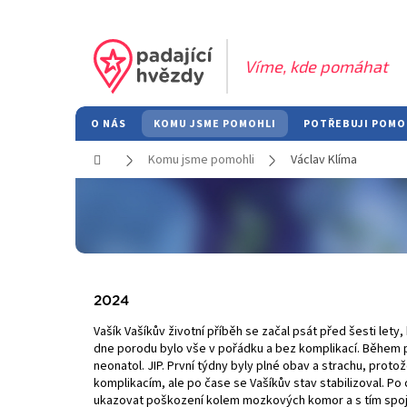
Přejít
na
obsah
O NÁS
KOMU JSME POMOHLI
POTŘEBUJI POMO
Domů
Komu jsme pomohli
Václav Klíma
2024
Vašík Vašíkův životní příběh se začal psát před šesti lety
dne porodu bylo vše v pořádku a bez komplikací. Během p
neonatol. JIP. První týdny byly plné obav a strachu, proto
komplikacím, ale po čase se Vašíkův stav stabilizoval. 
ukazovat poškození kolem mozkových komor a s tím spojen