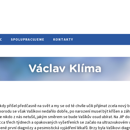
C
SPOLUPRACUJEME
KONTAKTY
Václav Klíma
, kdy přišel předčasně na svět a my se od té chvíle učili přijímat zcela nový
orodu se však Vašíkovi nedařilo dobře, po narození musel být kříšen a zá
že nikdo z nás netušil, jakým směrem se bude Vašíkův osud ubírat. Na JIP do
Po cca třech týdnech a opakovaných vyšetřeních se začalo na ultrazvukovém
é první diagnózy a pesimistická vyjádření lékařů. Brzy byla Vašíkovi di