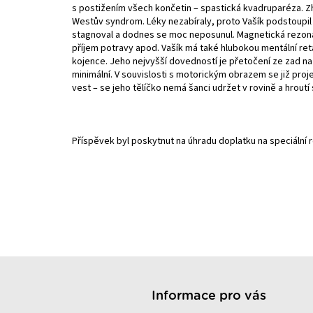
s postižením všech končetin – spastická kvadruparéza. Zhru
Westův syndrom. Léky nezabíraly, proto Vašík podstoupil t
stagnoval a dodnes se moc neposunul. Magnetická rezonanc
příjem potravy apod. Vašík má také hlubokou mentální reta
kojence. Jeho nejvyšší dovedností je přetočení ze zad na
minimální. V souvislosti s motorickým obrazem se již proje
vest – se jeho tělíčko nemá šanci udržet v rovině a hroutí
Příspěvek byl poskytnut na úhradu doplatku na speciální r
Z
á
p
Informace pro vás
a