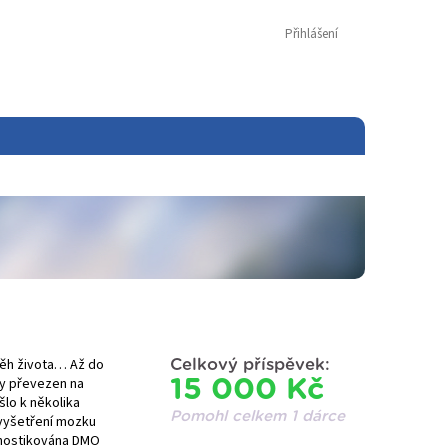
Přihlášení
 běh života… Až do
Celkový příspěvek:
hy převezen na
15 000 Kč
šlo k několika
Pomohl celkem 1 dárce
 vyšetření mozku
agnostikována DMO