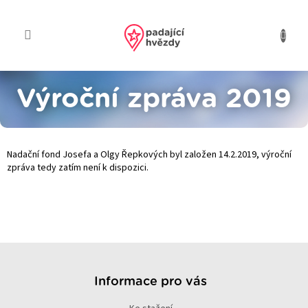
Přejít
na
obsah
Výroční zpráva 2019
Nadační fond Josefa a Olgy Řepkových byl založen 14.2.2019, výroční
zpráva tedy zatím není k dispozici.
Z
á
p
Informace pro vás
a