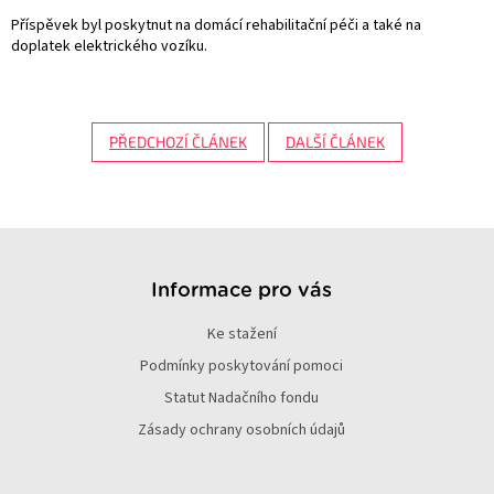
Příspěvek byl poskytnut na domácí rehabilitační péči a také na
doplatek elektrického vozíku.
PŘEDCHOZÍ ČLÁNEK
DALŠÍ ČLÁNEK
Z
á
p
Informace pro vás
a
Ke stažení
t
í
Podmínky poskytování pomoci
Statut Nadačního fondu
Zásady ochrany osobních údajů