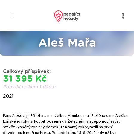
Přejít
na
obsah
Aleš Mařa
Celkový příspěvek:
31 395 Kč
Pomohl celkem 1 dárce
2021
Panu Alešovi je 36 let a s manželkou Monikou mají 8letého syna Aleška.
Loňského roku si koupili pozemek v Železném a svépomocí začali
stavět vysněný rodinný domek. Ten samý rok vyrazili na první
dovolenou k moři na Krétu. Poslední den, 15. 8. 2019, kdy už byli