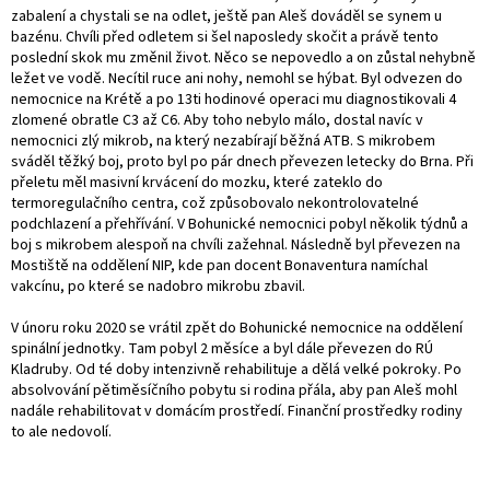
zabalení a chystali se na odlet, ještě pan Aleš dováděl se synem u
bazénu. Chvíli před odletem si šel naposledy skočit a právě tento
poslední skok mu změnil život. Něco se nepovedlo a on zůstal nehybně
ležet ve vodě. Necítil ruce ani nohy, nemohl se hýbat. Byl odvezen do
nemocnice na Krétě a po 13ti hodinové operaci mu diagnostikovali 4
zlomené obratle C3 až C6. Aby toho nebylo málo, dostal navíc v
nemocnici zlý mikrob, na který nezabírají běžná ATB. S mikrobem
sváděl těžký boj, proto byl po pár dnech převezen letecky do Brna. Při
přeletu měl masivní krvácení do mozku, které zateklo do
termoregulačního centra, což způsobovalo nekontrolovatelné
podchlazení a přehřívání. V Bohunické nemocnici pobyl několik týdnů a
boj s mikrobem alespoň na chvíli zažehnal. Následně byl převezen na
Mostiště na oddělení NIP, kde pan docent Bonaventura namíchal
vakcínu, po které se nadobro mikrobu zbavil.
V únoru roku 2020 se vrátil zpět do Bohunické nemocnice na oddělení
spinální jednotky. Tam pobyl 2 měsíce a byl dále převezen do RÚ
Kladruby. Od té doby intenzivně rehabilituje a dělá velké pokroky. Po
absolvování pětiměsíčního pobytu si rodina přála, aby pan Aleš mohl
nadále rehabilitovat v domácím prostředí. Finanční prostředky rodiny
to ale nedovolí.