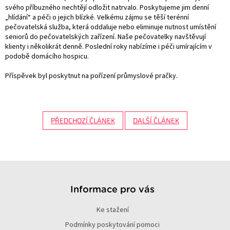
svého příbuzného nechtějí odložit natrvalo. Poskytujeme jim denní
„hlídání“ a péči o jejich blízké. Velkému zájmu se těší terénní
pečovatelská služba, která oddaluje nebo eliminuje nutnost umístění
seniorů do pečovatelských zařízení. Naše pečovatelky navštěvují
klienty i několikrát denně. Poslední roky nabízíme i péči umírajícím v
podobě domácího hospicu.
Příspěvek byl poskytnut na pořízení průmyslové pračky.
PŘEDCHOZÍ ČLÁNEK
DALŠÍ ČLÁNEK
Z
á
p
Informace pro vás
a
Ke stažení
t
í
Podmínky poskytování pomoci