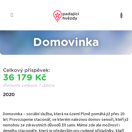
Přejít
na
obsah
Domovinka
Celkový příspěvek:
36 179 Kč
Pomohl celkem 1 dárce
2020
Domovinka – sociální služba, která na území Plzně pomáhá již přes 20
let. Provozujeme stacionář, ve kterém naleznou domov senioři, kteří již
nemohou ze zdravotních důvodů žít sami. Máme zde ale možnost i
denního stacionáře, který je především pro rodinné příslušníky, kteří