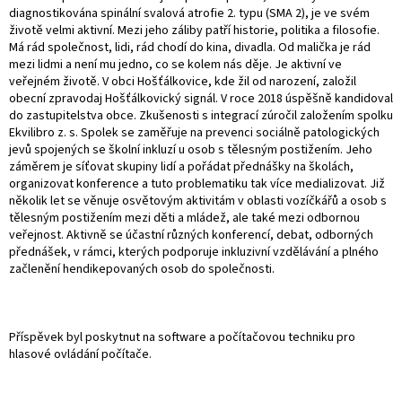
diagnostikována spinální svalová atrofie 2. typu (SMA 2), je ve svém
životě velmi aktivní. Mezi jeho záliby patří historie, politika a filosofie.
Má rád společnost, lidi, rád chodí do kina, divadla. Od malička je rád
mezi lidmi a není mu jedno, co se kolem nás děje. Je aktivní ve
veřejném životě. V obci Hošťálkovice, kde žil od narození, založil
obecní zpravodaj Hošťálkovický signál. V roce 2018 úspěšně kandidoval
do zastupitelstva obce. Zkušenosti s integrací zúročil založením spolku
Ekvilibro z. s. Spolek se zaměřuje na prevenci sociálně patologických
jevů spojených se školní inkluzí u osob s tělesným postižením. Jeho
záměrem je síťovat skupiny lidí a pořádat přednášky na školách,
organizovat konference a tuto problematiku tak více medializovat. Již
několik let se věnuje osvětovým aktivitám v oblasti vozíčkářů a osob s
tělesným postižením mezi děti a mládež, ale také mezi odbornou
veřejnost. Aktivně se účastní různých konferencí, debat, odborných
přednášek, v rámci, kterých podporuje inkluzivní vzdělávání a plného
začlenění hendikepovaných osob do společnosti.
Příspěvek byl poskytnut na software a počítačovou techniku pro
hlasové ovládání počítače.