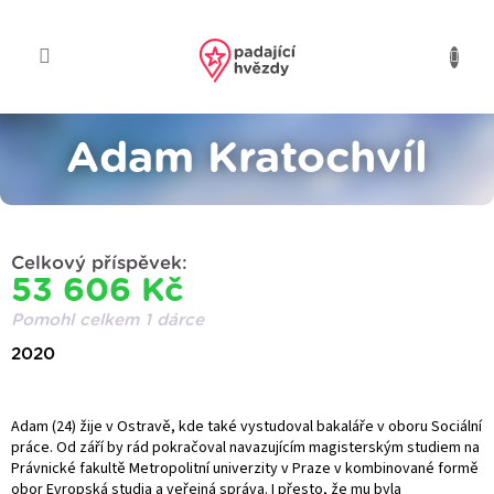
Přejít
na
obsah
Adam Kratochvíl
Celkový příspěvek:
53 606 Kč
Pomohl celkem 1 dárce
2020
Adam (24) žije v Ostravě, kde také vystudoval bakaláře v oboru Sociální
práce. Od září by rád pokračoval navazujícím magisterským studiem na
Právnické fakultě Metropolitní univerzity v Praze v kombinované formě
obor Evropská studia a veřejná správa. I přesto, že mu byla