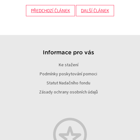
PŘEDCHOZÍ ČLÁNEK
DALŠÍ ČLÁNEK
Z
á
p
Informace pro vás
a
Ke stažení
t
í
Podmínky poskytování pomoci
Statut Nadačního fondu
Zásady ochrany osobních údajů